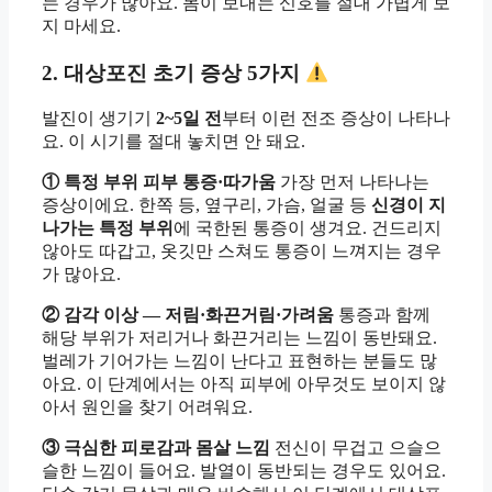
는 경우가 많아요. 몸이 보내는 신호를 절대 가볍게 보
지 마세요.
2. 대상포진 초기 증상 5가지
발진이 생기기
2~5일 전
부터 이런 전조 증상이 나타나
요. 이 시기를 절대 놓치면 안 돼요.
① 특정 부위 피부 통증·따가움
가장 먼저 나타나는
증상이에요. 한쪽 등, 옆구리, 가슴, 얼굴 등
신경이 지
나가는 특정 부위
에 국한된 통증이 생겨요. 건드리지
않아도 따갑고, 옷깃만 스쳐도 통증이 느껴지는 경우
가 많아요.
② 감각 이상 — 저림·화끈거림·가려움
통증과 함께
해당 부위가 저리거나 화끈거리는 느낌이 동반돼요.
벌레가 기어가는 느낌이 난다고 표현하는 분들도 많
아요. 이 단계에서는 아직 피부에 아무것도 보이지 않
아서 원인을 찾기 어려워요.
③ 극심한 피로감과 몸살 느낌
전신이 무겁고 으슬으
슬한 느낌이 들어요. 발열이 동반되는 경우도 있어요.