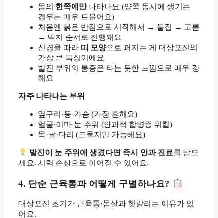
몸의
한쪽에만
나타나요 (양쪽 동시에 생기는
경우는 매우 드물어요)
처음엔 붉은 반점으로 시작해서 → 물집 → 고름
→ 딱지 순서로 진행돼요
신경을 따라
띠 모양
으로 퍼지는 게 대상포진의
가장 큰 특징이에요
발진 부위의 통증은 타는 듯한 느낌으로 매우 강
해요
자주 나타나는 부위
옆구리·등·가슴 (가장 흔해요)
얼굴·이마·눈 주위 (안과적 합병증 위험)
목·팔·다리 (드물지만 가능해요)
발진이 눈 주위에 생겼다면 즉시 안과 진료
를 받으
세요. 시력 손상으로 이어질 수 있어요.
4. 단순 근육통과 어떻게 구별하나요?
대상포진 초기가 근육통·몸살과 헷갈리는 이유가 있
어요.