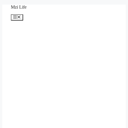
Skip
Mzi Life
to
content
Menu