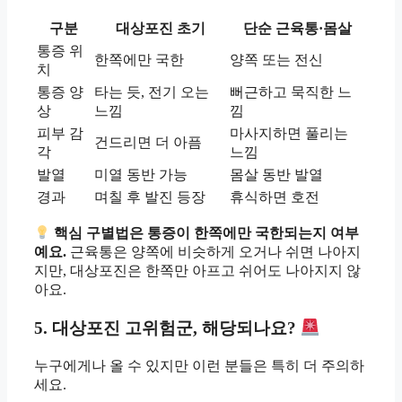
구분
대상포진 초기
단순 근육통·몸살
통증 위
한쪽에만 국한
양쪽 또는 전신
치
통증 양
타는 듯, 전기 오는
뻐근하고 묵직한 느
상
느낌
낌
피부 감
마사지하면 풀리는
건드리면 더 아픔
각
느낌
발열
미열 동반 가능
몸살 동반 발열
경과
며칠 후 발진 등장
휴식하면 호전
핵심 구별법은 통증이 한쪽에만 국한되는지 여부
예요.
근육통은 양쪽에 비슷하게 오거나 쉬면 나아지
지만, 대상포진은 한쪽만 아프고 쉬어도 나아지지 않
아요.
5. 대상포진 고위험군, 해당되나요?
누구에게나 올 수 있지만 이런 분들은 특히 더 주의하
세요.